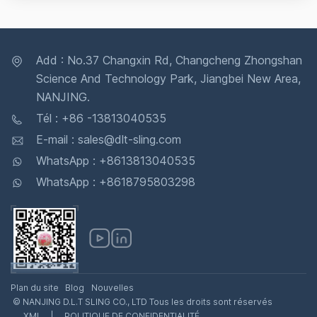
Add : No.37 Changxin Rd, Changcheng Zhongshan
Science And Technology Park, Jiangbei New Area,
NANJING.
Tél : +86 -13813040535
E-mail : sales@dlt-sling.com
WhatsApp : +8613813040535
WhatsApp : +8618795803298
Plan du site
Blog
Nouvelles
© NANJING D.L.T SLING CO., LTD Tous les droits sont réservés
.
XML
|
POLITIQUE DE CONFIDENTIALITÉ