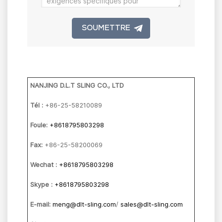
SOUMETTRE
NANJING D.L.T SLING CO., LTD
Tél :
+86-25-58210089
Foule:
+8618795803298
Fax:
+86-25-58200069
Wechat :
+8618795803298
Skype :
+8618795803298
E-mail:
meng@dlt-sling.com
/
sales@dlt-sling.com