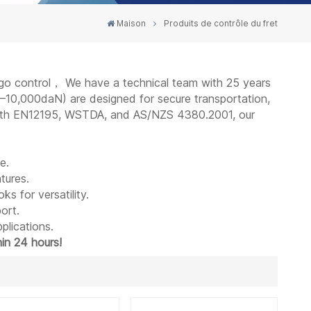
Maison
Produits de contrôle du fret
argo control， We have a technical team with 25 years
–10,000daN) are designed for secure transportation,
nt with EN12195, WSTDA, and AS/NZS 4380.2001, our
e.
tures.
s for versatility.
port.
plications.
in 24 hours!