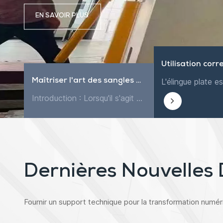
EN SAVOIR PLUS
Maîtriser l'art des sangles d'arrimage à cliquet : un guide complet
Introduction : Lorsqu'il s'agit d'arrimer et de transporter des marchandises, peu d'outils sont aussi polyvalents et fiables que les sangles d'arrimage à cliquet. Ces sangles simples mais puissantes s...
Dernières Nouvelles 
Fournir un support technique pour la transformation numéri