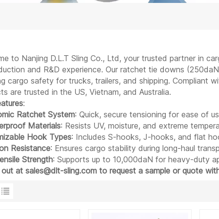
e to Nanjing D.L.T Sling Co., Ltd, your trusted partner in c
duction and R&D experience. Our ratchet tie downs (250daN
ng cargo safety for trucks, trailers, and shipping. Complia
ts are trusted in the US, Vietnam, and Australia.
atures
:
omic Ratchet System
: Quick, secure tensioning for ease of us
rproof Materials
: Resists UV, moisture, and extreme tempera
mizable Hook Types
: Includes S-hooks, J-hooks, and flat hook
ion Resistance
: Ensures cargo stability during long-haul trans
ensile Strength
: Supports up to 10,000daN for heavy-duty ap
out at sales@dlt-sling.com to request a sample or quote with