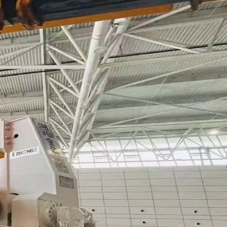
haute qualité au service des clients, de
l'innovation continue et du développement
durable » estnotre politique qualité. Nous aurons
une poursuite plus élevée à partir d'un point de
départ plus élevé, deviendrons la
marqueentreprise dans cette industrie de
l'élingue.