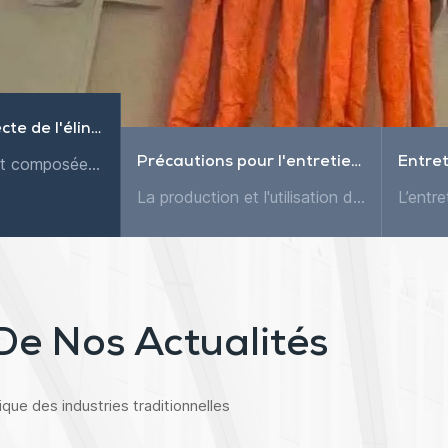
Utilisation correcte de l'élingue plate
L'élingue plate est composée de fibres synthétiques de haute qualité comme matières premières, utilisant une technologie et un équipement de tissage, et cousue par différentes méthodes de couture. Com...
Précautions pour l'entretien de l'élingue flexible
La production et l'utilisation de courroies de levage en fibres synthétiques en Europe et aux États-Unis ont commencé il y a 30 ans et représentent aujourd'hui près de 70 % de la consommation totale d...
De Nos Actualités
que des industries traditionnelles