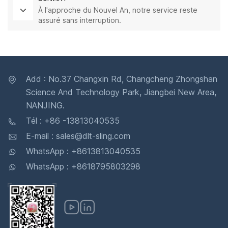
À l'approche du Nouvel An, notre service reste
assuré sans interruption.
Add : No.37 Changxin Rd, Changcheng Zhongshan
Science And Technology Park, Jiangbei New Area,
NANJING.
Tél : +86 -13813040535
E-mail : sales@dlt-sling.com
WhatsApp : +8613813040535
WhatsApp : +8618795803298