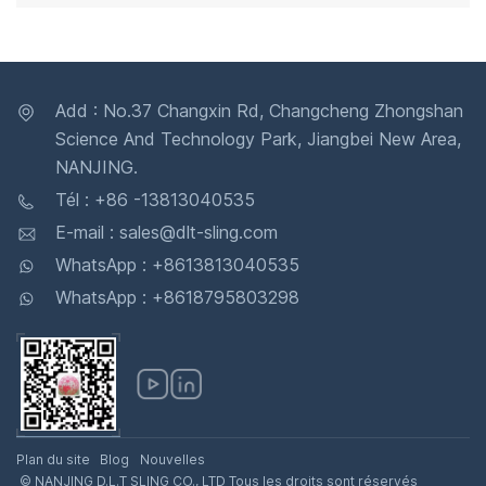
Add : No.37 Changxin Rd, Changcheng Zhongshan
Science And Technology Park, Jiangbei New Area,
NANJING.
Tél : +86 -13813040535
E-mail : sales@dlt-sling.com
WhatsApp : +8613813040535
WhatsApp : +8618795803298
Plan du site
Blog
Nouvelles
© NANJING D.L.T SLING CO., LTD Tous les droits sont réservés