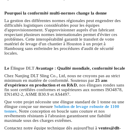
Pourquoi la conformité multi-normes change la donne
La gestion des différentes normes régionales peut engendrer des
difficultés logistiques considérables pour les équipes
d'approvisionnement. S'approvisionner auprès d'un fabricant
respectant plusieurs normes internationales permet d'éviter ces
problèmes. Cette interopérabilité garantit le transfert de votre
matériel de levage d'un chantier à Houston à un projet à
Hambourg sans enfreindre les procédures d'audit de sécurité
locales.
Le
Élingue DLT
Avantage : Qualité mondiale, conformité locale
Chez Nanjing DLT Sling Co., Ltd, nous ne croyons pas au strict
minimum en matière de conformité. Soutenus par
25 ans
d'expérience en production et en R&D
, nos élingues rondes sans
fin sont certifiées conformes et supérieures aux normes ISO4878,
EN1492-2, ASME B30.9 et AS4497.
Que votre projet nécessite une élingue standard de 1 tonne ou une
élingue conçue sur mesure
Solution de levage robuste de 1100
tonnes
,
Notre conception en boucle sans couture et nos
revêtements résistants à l'abrasion garantissent une fiabilité
maximale sous des charges extrêmes.
Contactez notre équipe technique dès aujourd'hui à
ventes@dlt-