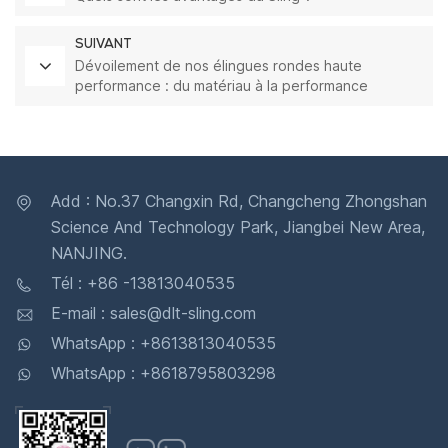
SUIVANT
Dévoilement de nos élingues rondes haute
performance : du matériau à la performance
Add : No.37 Changxin Rd, Changcheng Zhongshan
Science And Technology Park, Jiangbei New Area,
NANJING.
Tél : +86 -13813040535
E-mail : sales@dlt-sling.com
WhatsApp : +8613813040535
WhatsApp : +8618795803298