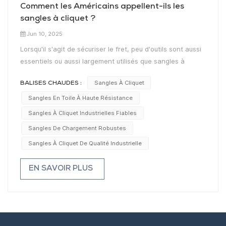
Comment les Américains appellent-ils les
sangles à cliquet ?
Jun 10, 2025
Lorsqu'il s'agit de sécuriser le fret, peu d'outils sont aussi
essentiels ou aussi largement utilisés que sangles à
cliquetMais comment appelle-t-on exactement ces
Sangles À Cliquet
BALISES CHAUDES :
sangles aux États-Unis ? Si « sangle à cliquet » est le
terme le plus courant, les Américains utilisent en réalité
Sangles En Toile À Haute Résistance
des noms variés selon la région, le secteur d'activité ou
Sangles À Cliquet Industrielles Fiables
même les préférences personnelles.Il s'agit du terme
Sangles De Chargement Robustes
standard et le plus répandu aux États-Unis. Il désigne les
Sangles À Cliquet De Qualité Industrielle
sangles à cliquet qui serrent et fixent les charges. Que
vous attachiez une moto, des meubles dans un camion de
EN SAVOIR PLUS
déménagement ou une charge sur une remorque, « sangle
à cliquet » est le terme de prédilection.De nombreux
Américains les appellent également sangles d'arrimage,
surtout dans les conversations informelles. Ce terme
souligne la fonction première : fixer solidement les objets.