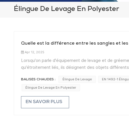
Élingue De Levage En Polyester
Quelle est la différence entre les sangles et les
Apr 12, 2025
Lorsqu'on parle d'équipement de levage et de gréemen
qu'étroitement liés, ils désignent des objets différent
simples pour vous aider à mieux comprendre leur rôle d
Élingue De Levage
EN 1492-1 Éling
BALISES CHAUDES :
tissé fabriqué à partir de matières synthétiques telles q
et flexible. La sangle est utilisée comme matière pr
Élingue De Levage En Polyester
mais aussi pour des produits tels que les ceintures de s
levage, sangles Elle est couramment utilisée pour fabr
EN SAVOIR PLUS
outil de levage complet ; elle doit être cousue, façonné
levage complet conçu pour soulever et déplacer des c
fabriquées à partir de différents matériaux, comme de