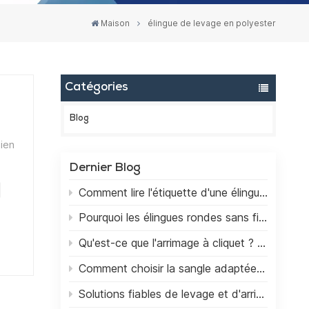
Maison
élingue de levage en polyester
Catégories
Blog
ien
Dernier Blog
Comment lire l'étiquette d'une élingue en sangle : Guide pratique pour le levage en toute sécurité
er
Pourquoi les élingues rondes sans fin sont le meilleur choix pour les applications de levage
 du
Qu'est-ce que l'arrimage à cliquet ? Un guide complet pour débutants
un
e
Comment choisir la sangle adaptée au levage de charges lourdes
Solutions fiables de levage et d'arrimage pour le marché mondial