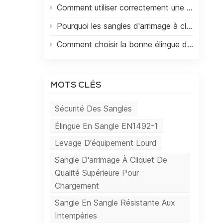
Comment utiliser correctement une sangle à cliquet pour un transport de marchandises en toute sécurité
ue
Pourquoi les sangles d'arrimage à cliquet sont essentielles pour le transport de marchandises
ni.
Comment choisir la bonne élingue de levage pour les applications lourdes
de
our
gue
MOTS CLÉS
ant
Sécurité Des Sangles
Élingue En Sangle EN1492-1
Levage D'équipement Lourd
Sangle D'arrimage À Cliquet De
Qualité Supérieure Pour
Chargement
Sangle En Sangle Résistante Aux
Intempéries