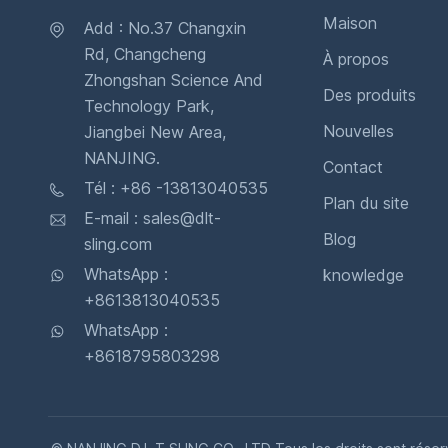
Maison
Add : No.37 Changxin
Rd, Changcheng
À propos
Zhongshan Science And
Des produits
Technology Park,
Nouvelles
Jiangbei New Area,
NANJING.
Contact
Tél : +86 -13813040535
Plan du site
E-mail : sales@dlt-
Blog
sling.com
WhatsApp :
knowledge
+8613813040535
WhatsApp :
+8618795803298