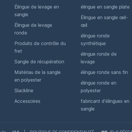
Élingue de levage en
élingue en sangle plate
sangle
Élingue en sangle œil-
Élingue de levage
œil
ronde
élingue ronde
Produits de contrôle du
synthétique
fret
élingue ronde de
Sangle de récupération
levage
Matériau de la sangle
élingue ronde sans fin
en polyester
élingue ronde en
Slackline
polyester
Accessoires
fabricant d'élingues en
sangle