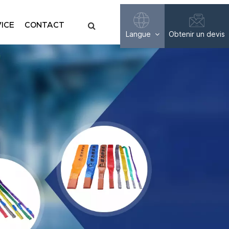
ICE
CONTACT
Langue
Obtenir un devis
English
Français
Русский
Español
عربي