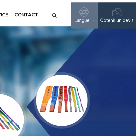
ICE
CONTACT
Langue
Obtenir un devis
English
Français
Русский
Español
عربي