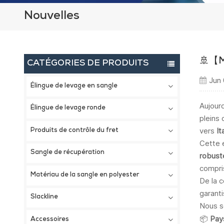
Nouvelles
🚢【M
CATÉGORIES DE PRODUITS
Jun 
Élingue de levage en sangle
Aujour
Élingue de levage ronde
pleins 
vers
It
Produits de contrôle du fret
Cette 
Sangle de récupération
robust
compris
Matériau de la sangle en polyester
De la 
garant
Slackline
Nous s
📦
Pay
Accessoires