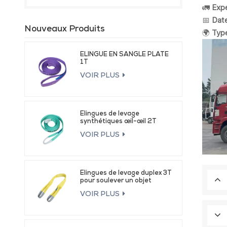
🚛
Expé
📅
Date
Nouveaux Produits
🌍
Type
ÉLINGUE EN SANGLE PLATE
1T
VOIR PLUS
Élingues de levage
synthétiques œil-œil 2T
VOIR PLUS
Élingues de levage duplex 3T
pour soulever un objet
VOIR PLUS