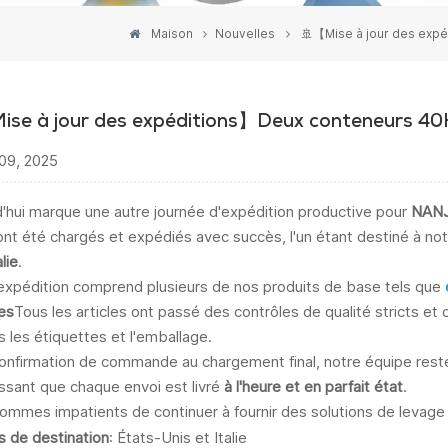
Maison
Nouvelles
🚢【Mise à jour des expé
ise à jour des expéditions】Deux conteneurs 40HQ
09, 2025
d'hui marque une autre journée d'expédition productive pour
NANJ
ont été chargés et expédiés avec succès, l'un étant destiné à not
alie
.
expédition comprend plusieurs de nos produits de base tels que
es
Tous les articles ont passé des contrôles de qualité stricts e
 les étiquettes et l'emballage.
confirmation de commande au chargement final, notre équipe re
issant que chaque envoi est livré
à l'heure et en parfait état
.
ommes impatients de continuer à fournir des solutions de levage 
s de destination
: États-Unis et Italie