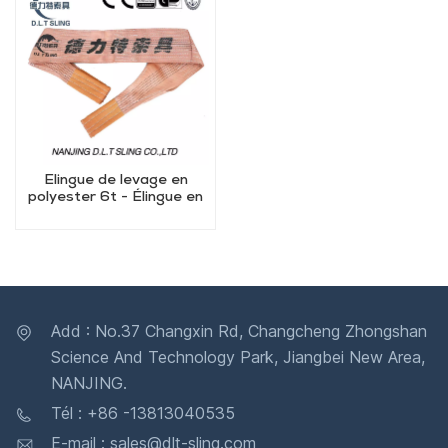
Élingue de levage en
polyester 6t - Élingue en
sangle robuste pour une
capacité de 6 tonnes
Add : No.37 Changxin Rd, Changcheng Zhongshan
Science And Technology Park, Jiangbei New Area,
NANJING.
Tél : +86 -13813040535
E-mail : sales@dlt-sling.com